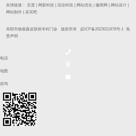
友情链接：
百度
|
网新科技
|
诏业科技
|
网站优化
|
徽商网
|
网站设计
|
网站制作
|
采买吧
阜阳市杨俊森皮肤病专科门诊 版权所有
皖ICP备2023021978号-1
免
责声明
电话
地图
咨询