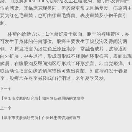
染。而股癣(tinea cruris)是特指发生在腹股沟、会阴部及臀间部
位的感染。其临床表现类同，但股癣更常见且易复发。病原菌主
要为红色毛癣菌，也可由须癣毛癣菌、表皮癣菌及小孢子菌引
起。
体癣的诊断方法：1.体癣好发于颜面、躯干的裤腰带区，亦
可发生于身体的任何部位。股癣主要发生于腹股沟及臀间沟两
侧。2. 原发损害为淡红色丘疹丘疱疹，常融合成片，皮疹逐渐
向外扩展，中央退行，形成圆形或不规则的环形损害，表面出现
鳞屑，在腹股沟及臀间沟区可形成半环形损害。3. 自觉瘙痒。4.
取活动性损害边缘的鳞屑镜检可查出真菌。5. 皮疹好发于春夏
季，股癣常在冬季减轻或自行消退，来年夏季又发。
下一个
【阜阳市皮肤病研究所】如何降低银屑病的复发率
上一个
【阜阳市皮肤病研究所】白癜风患者该如何调节